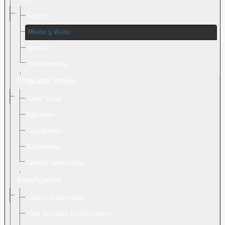
Equipo
Misión y Visión
Historia
Transparencia
Programa Propio
Salud Social
Educación
Capacitación
Autoempleo
Colonia Sustentable
Beneficiarios
Colonia Sustentable
Faro del Saber Constituyentes