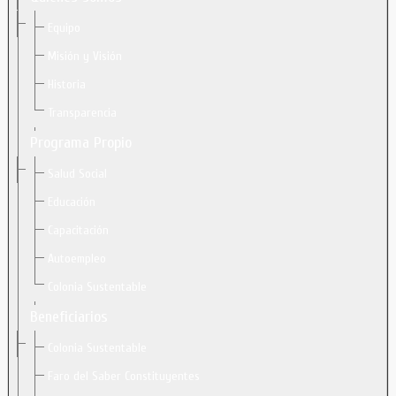
Equipo
Misión y Visión
Historia
Transparencia
Programa Propio
Salud Social
Educación
Capacitación
Autoempleo
Colonia Sustentable
Beneficiarios
Colonia Sustentable
Faro del Saber Constituyentes